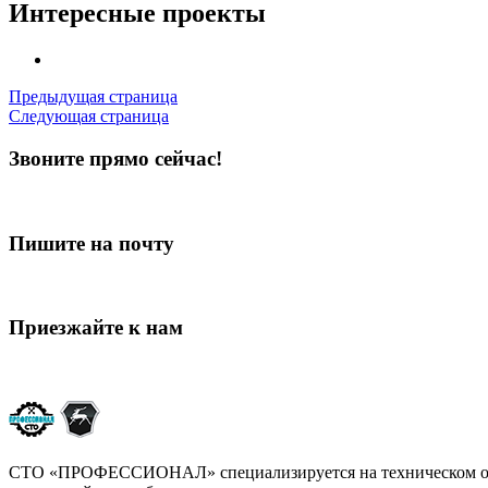
Интересные проекты
Предыдущая страница
Следующая страница
Звоните прямо сейчас!
+7 (4822) 64-38-11
+7-952-087-23-86
Пишите на почту
79201625083@yandex.ru
Приезжайте к нам
Тверь, ул. Плеханова, 59
СТО «ПРОФЕССИОНАЛ» специализируется на техническом обсл