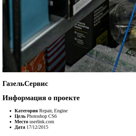
ГазельСервис
Информация о проекте
Категория
Repair, Engine
Цель
Photoshop CS6
Место
userlink.com
Дата
17/12/2015